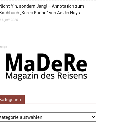
Nicht Yin, sondern Jang! – Annotation zum
Kochbuch „Korea Küche“ von Ae Jin Huys
31. Juli 2026
zeige
Kategorien
tegorien