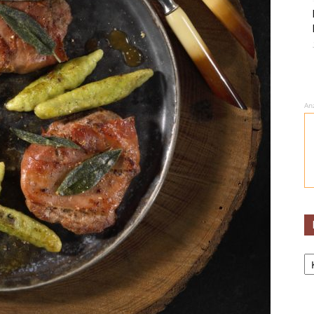
An
Ka