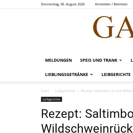
Donnerstag, 06. August 2026
Anmelden / Beitreten
MELDUNGEN
SPEIS UND TRANK
LIEBLINGSGETRÄNKE
LEIBGERICHTE
Start
Leibgerichte
Rezept: Saltimbocca vom Wild
Leibgerichte
Rezept: Saltimb
Wildschweinrüc