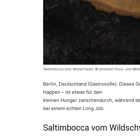
Saltimbocca vom Wildschwein. © photoart Food- und Werb
Berlin, Deutschland (Gastrosofie). Dieses Ge
Happen – ist etwas für den
kleinen Hunger zwischendurch, während der 
bei einem echten Long Job.
Saltimbocca vom Wildsch