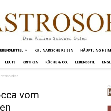
LEBENSMITTEL
KULINARISCHE REISEN
HÄUPTLING HEIM
Gastrosofie
LEUTE
KRITIKEN
KÜCHE & CO.
LEBENSSTIL
ENGL
schweinrücken
An
occa vom
ken