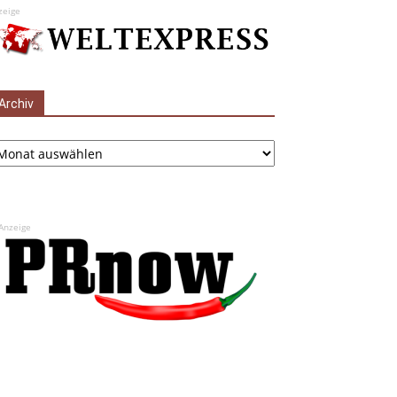
zeige
Archiv
chiv
Anzeige