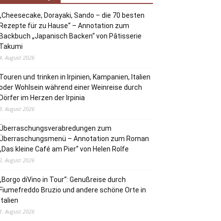
„Cheesecake, Dorayaki, Sando – die 70 besten
Rezepte für zu Hause“ – Annotation zum
Backbuch „Japanisch Backen“ von Pâtisserie
Takumi
4. August 2026
Touren und trinken in Irpinien, Kampanien, Italien
oder Wohlsein während einer Weinreise durch
Dörfer im Herzen der Irpinia
3. August 2026
Überraschungsverabredungen zum
Überraschungsmenü – Annotation zum Roman
„Das kleine Café am Pier“ von Helen Rolfe
2. August 2026
„Borgo diVino in Tour“: Genußreise durch
Fiumefreddo Bruzio und andere schöne Orte in
Italien
1. August 2026