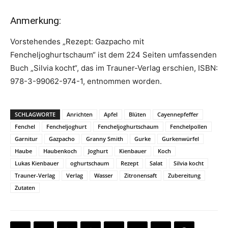
Anmerkung:
Vorstehendes „Rezept: Gazpacho mit
Fencheljoghurtschaum“ ist dem 224 Seiten umfassenden
Buch „Silvia kocht“, das im Trauner-Verlag erschien, ISBN:
978-3-99062-974-1, entnommen worden.
SCHLAGWORTE
Anrichten
Apfel
Blüten
Cayennepfeffer
Fenchel
Fencheljoghurt
Fencheljoghurtschaum
Fenchelpollen
Garnitur
Gazpacho
Granny Smith
Gurke
Gurkenwürfel
Haube
Haubenkoch
Joghurt
Kienbauer
Koch
Lukas Kienbauer
oghurtschaum
Rezept
Salat
Silvia kocht
Trauner-Verlag
Verlag
Wasser
Zitronensaft
Zubereitung
Zutaten