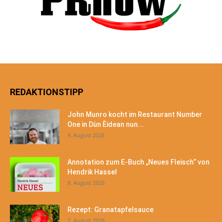
REDAKTIONSTIPP
John Munro kocht im Restaurant Number
One in Dùn Èidean nun...
9. August 2026
Annotation zum E-Buch „Neues Fleisch“ von
Hendrik Hassel
8. August 2026
Rezept: Granatapfelsauce
7. August 2026