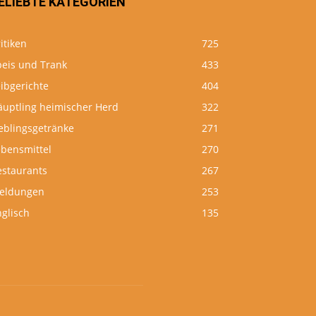
ELIEBTE KATEGORIEN
itiken
725
peis und Trank
433
ibgerichte
404
äuptling heimischer Herd
322
eblingsgetränke
271
ebensmittel
270
estaurants
267
eldungen
253
glisch
135