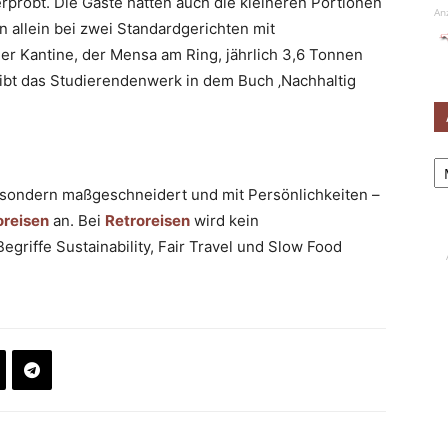
rprobt. Die Gäste hätten auch die kleineren Portionen
An
n allein bei zwei Standardgerichten mit
er Kantine, der Mensa am Ring, jährlich 3,6 Tonnen
ibt das Studierendenwerk in dem Buch ‚Nachhaltig
Ar
e, sondern maßgeschneidert und mit Persönlichkeiten –
oreisen
an. Bei
Retroreisen
wird kein
egriffe Sustainability, Fair Travel und Slow Food