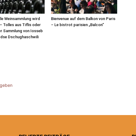
lle Weinsammlung wird
Bienvenue auf dem Balkon von Paris
– Tolles aus Tiflis oder
– Le bistrot parisien „Balcon“
er Sammlung von Iosseb
 dse Dschughaschwili
ugeben