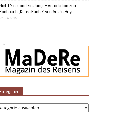
Nicht Yin, sondern Jang! – Annotation zum
Kochbuch „Korea Küche“ von Ae Jin Huys
31. Juli 2026
zeige
Kategorien
tegorien