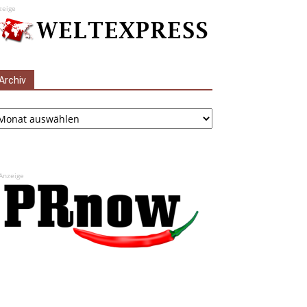
zeige
Archiv
chiv
Anzeige