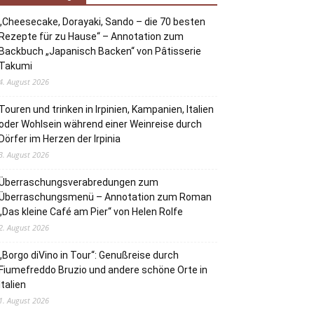
„Cheesecake, Dorayaki, Sando – die 70 besten
Rezepte für zu Hause“ – Annotation zum
Backbuch „Japanisch Backen“ von Pâtisserie
Takumi
4. August 2026
Touren und trinken in Irpinien, Kampanien, Italien
oder Wohlsein während einer Weinreise durch
Dörfer im Herzen der Irpinia
3. August 2026
Überraschungsverabredungen zum
Überraschungsmenü – Annotation zum Roman
„Das kleine Café am Pier“ von Helen Rolfe
2. August 2026
„Borgo diVino in Tour“: Genußreise durch
Fiumefreddo Bruzio und andere schöne Orte in
Italien
1. August 2026