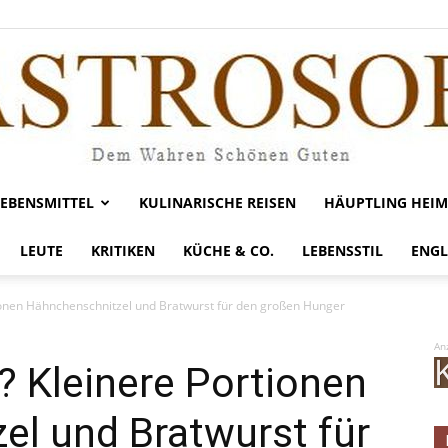
LEBENSMITTEL
KULINARISCHE REISEN
HÄUPTLING HEIM
Gastrosofie
LEUTE
KRITIKEN
KÜCHE & CO.
LEBENSSTIL
ENGL
ionen Hähnchenschnitzel und Bratwurst für den großen Hunger
An
? Kleinere Portionen
el und Bratwurst für