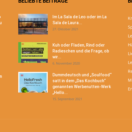
BELIEBTE BEITRÄGE
B
o
Im La Sala de Leo oder im La
Kr
u
Sala de Laura...
S
27. Oktober 2021
Le
H
Kuh oder Fladen, Rind oder
Radieschen und die Frage, ob
Li
wir...
L
6. November 2020
R
Dummdeutsch und „Soulfood“
n
M
satt in dem „Das Kochbuch“
genannten Werbenutten-Werk
En
„Hello...
15. September 2021