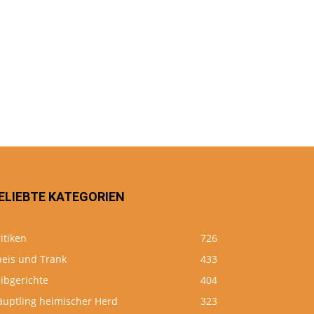
ELIEBTE KATEGORIEN
itiken
726
peis und Trank
433
ibgerichte
404
äuptling heimischer Herd
323