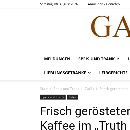
Samstag, 08. August 2026
Anmelden / Beitreten
MELDUNGEN
SPEIS UND TRANK
LIEBLINGSGETRÄNKE
LEIBGERICHTE
Start
Speis und Trank
Cafés
Frisch gerösteten 
Speis und Trank
Cafés
Frisch geröstet
Kaffee im „Truth