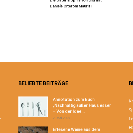
Die Osteria Ophis von und mit
Daniele Citeroni Maurizi
BELIEBTE BEITRÄGE
B
Annotation zum Buch
Kr
„Nachhaltig außer Haus essen
S
– Von der Idee...
.
2. Mai 2025
Le
H
Erlesene Weine aus dem