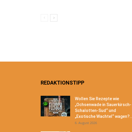
REDAKTIONSTIPP
Wollen Sie Rezepte wie
„Ochsenwade in Sauerkirsch-
Schalotten-Sud“ und
„Exotische Wachtel“ wagen?..
6. August 2026