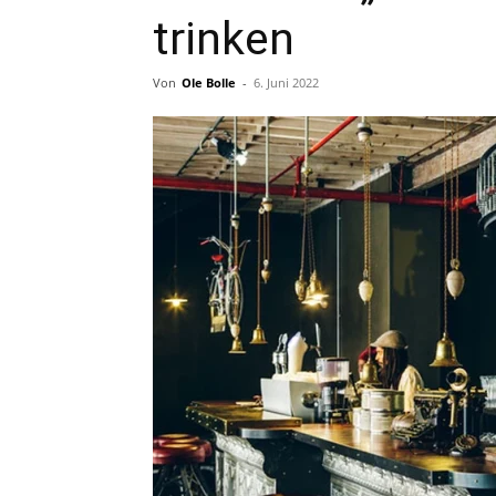
trinken
Von
Ole Bolle
-
6. Juni 2022