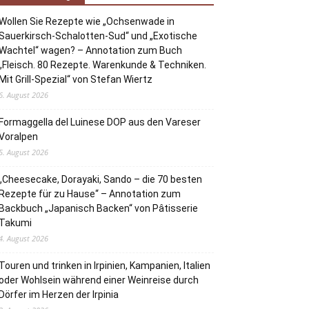
Wollen Sie Rezepte wie „Ochsenwade in
Sauerkirsch-Schalotten-Sud“ und „Exotische
Wachtel“ wagen? – Annotation zum Buch
„Fleisch. 80 Rezepte. Warenkunde & Techniken.
Mit Grill-Spezial“ von Stefan Wiertz
6. August 2026
Formaggella del Luinese DOP aus den Vareser
Voralpen
5. August 2026
„Cheesecake, Dorayaki, Sando – die 70 besten
Rezepte für zu Hause“ – Annotation zum
Backbuch „Japanisch Backen“ von Pâtisserie
Takumi
4. August 2026
Touren und trinken in Irpinien, Kampanien, Italien
oder Wohlsein während einer Weinreise durch
Dörfer im Herzen der Irpinia