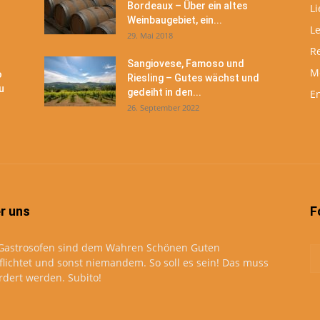
Bordeaux – Über ein altes
Li
Weinbaugebiet, ein...
L
29. Mai 2018
R
Sangiovese, Famoso und
M
o
Riesling – Gutes wächst und
u
gedeiht in den...
En
26. September 2022
r uns
F
Gastrosofen sind dem Wahren Schönen Guten
flichtet und sonst niemandem. So soll es sein! Das muss
rdert werden. Subito!