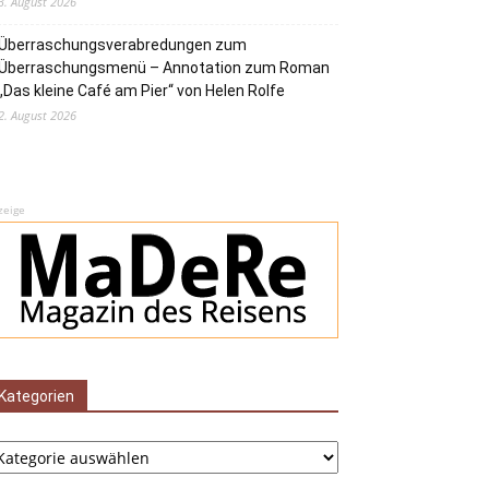
3. August 2026
Überraschungsverabredungen zum
Überraschungsmenü – Annotation zum Roman
„Das kleine Café am Pier“ von Helen Rolfe
2. August 2026
zeige
Kategorien
tegorien