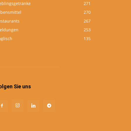
eblingsgetränke
271
ebensmittel
270
estaurants
267
eldungen
253
glisch
135
olgen Sie uns