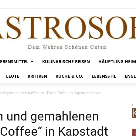
LEBENSMITTEL
KULINARISCHE REISEN
HÄUPTLING HEIM
Gastrosofie
LEUTE
KRITIKEN
KÜCHE & CO.
LEBENSSTIL
ENGL
und gemahlenen Kaffee im „Truth Coffee“ in Kapstadt trinken
An
en und gemahlenen
 Coffee“ in Kapstadt