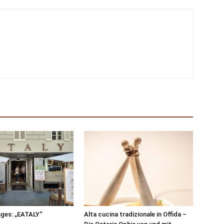
ages: „EATALY“
Alta cucina tradizionale in Offida –