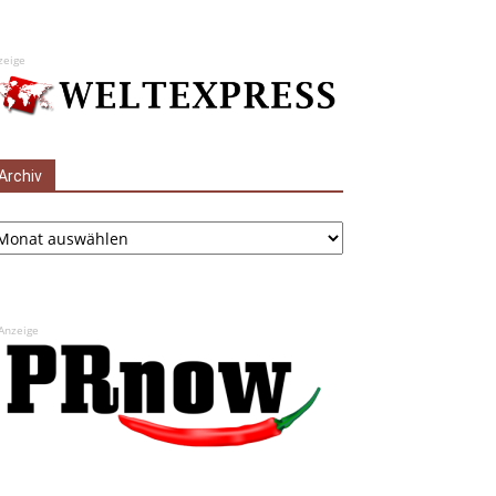
zeige
Archiv
chiv
Anzeige