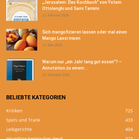
„Jerusalem. Das Kochbuch“ von Yotam
Ottolenghi und Sami Tamimi
12. Februar 2024
Sich mangofizieren lassen oder mal einen
Mango Lassi mixen
13. Mai 2023
Warum nur „ein Jahr lang gut essen“? –
Annotation zu einem...
23. Oktober 2025
BELIEBTE KATEGORIEN
Kritiken
725
Speis und Trank
433
Leibgerichte
404
Häuptling heimischer Herd
322