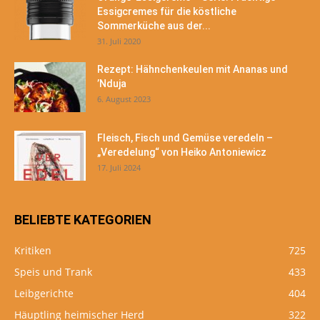
Essigcremes für die köstliche
Sommerküche aus der...
31. Juli 2020
Rezept: Hähnchenkeulen mit Ananas und
’Nduja
6. August 2023
Fleisch, Fisch und Gemüse veredeln –
„Veredelung“ von Heiko Antoniewicz
17. Juli 2024
BELIEBTE KATEGORIEN
Kritiken
725
Speis und Trank
433
Leibgerichte
404
Häuptling heimischer Herd
322