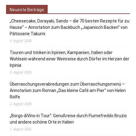
Neueste Beiträge
„Cheesecake, Dorayaki, Sando – die 70 besten Rezepte für zu
Hause“ – Annotation zum Backbuch „Japanisch Backen“ von
Pâtisserie Takumi
4. August 2026
Touren und trinken in Irpinien, Kampanien, Italien oder
Wohlsein während einer Weinreise durch Dörfer im Herzen der
Irpinia
3. August 2026
Überraschungsverabredungen zum Überraschungsmenü –
Annotation zum Roman „Das kleine Café am Pier“ von Helen
Rolfe
2. August 2026
„Borgo diVino in Tour“: Genußreise durch Fiumefreddo Bruzio
und andere schöne Orte in Italien
1. August 2026