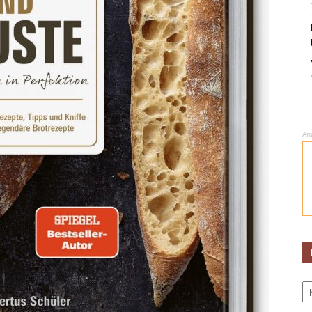
An
Ka