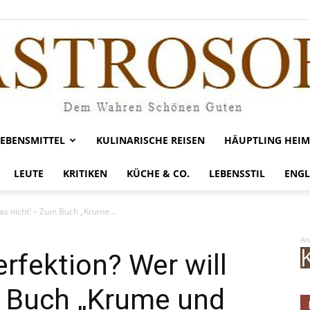
LEBENSMITTEL
KULINARISCHE REISEN
HÄUPTLING HEIM
Gastrosofie
LEUTE
KRITIKEN
KÜCHE & CO.
LEBENSSTIL
ENGL
das nicht! – Zum Buch „Krume...
An
rfektion? Wer will
m Buch „Krume und