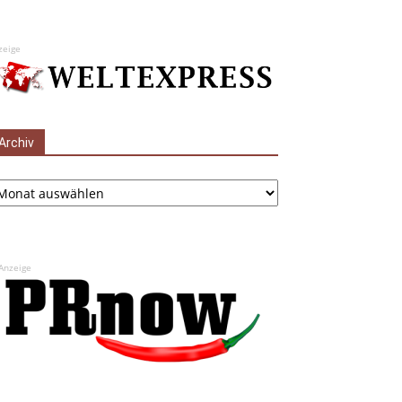
zeige
Archiv
chiv
Anzeige