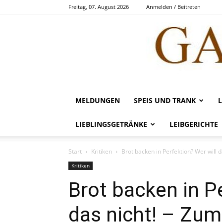
Freitag, 07. August 2026
Anmelden / Beitreten
MELDUNGEN
SPEIS UND TRANK
LIEBLINGSGETRÄNKE
LEIBGERICHTE
Start
Kritiken
Brot backen in Perfektion? Wer will 
Kritiken
Brot backen in Pe
das nicht! – Zu