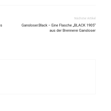
Nächster Artikel
as
Gansloser.Black – Eine Flasche „BLACK 1905“
aus der Brennerei Gansloser