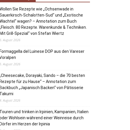
Wollen Sie Rezepte wie „Ochsenwade in
Sauerkirsch-Schalotten-Sud“ und „Exotische
Wachtel“ wagen? – Annotation zum Buch
„Fleisch. 80 Rezepte. Warenkunde & Techniken.
Mit Grill-Spezial“ von Stefan Wiertz
6. August 2026
Formaggella del Luinese DOP aus den Vareser
Voralpen
5. August 2026
„Cheesecake, Dorayaki, Sando – die 70 besten
Rezepte für zu Hause“ – Annotation zum
Backbuch „Japanisch Backen“ von Pâtisserie
Takumi
4. August 2026
Touren und trinken in Irpinien, Kampanien, Italien
oder Wohlsein während einer Weinreise durch
Dörfer im Herzen der Irpinia