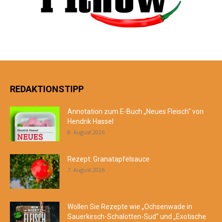
REDAKTIONSTIPP
Annotation zum E-Buch „Neues Fleisch“ von
Hendrik Hassel
8. August 2026
Rezept: Granatapfelsauce
7. August 2026
Wollen Sie Rezepte wie „Ochsenwade in
Sauerkirsch-Schalotten-Sud“ und „Exotische