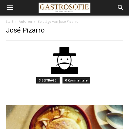
Start
Autoren
Beiträge von José Pizarro
José Pizarro
3 BEITRÄGE
0 Kommentare