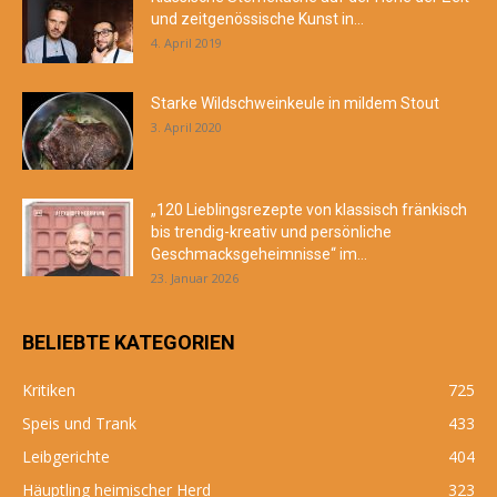
und zeitgenössische Kunst in...
4. April 2019
Starke Wildschweinkeule in mildem Stout
3. April 2020
„120 Lieblingsrezepte von klassisch fränkisch
bis trendig-kreativ und persönliche
Geschmacksgeheimnisse“ im...
23. Januar 2026
BELIEBTE KATEGORIEN
Kritiken
725
Speis und Trank
433
Leibgerichte
404
Häuptling heimischer Herd
323