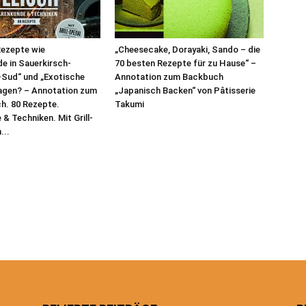
Rezepte wie
„Cheesecake, Dorayaki, Sando – die
e in Sauerkirsch-
70 besten Rezepte für zu Hause“ –
-Sud“ und „Exotische
Annotation zum Backbuch
agen? – Annotation zum
„Japanisch Backen“ von Pâtisserie
ch. 80 Rezepte.
Takumi
& Techniken. Mit Grill-
...