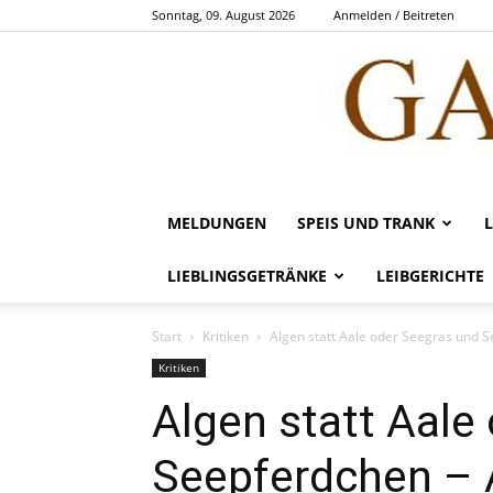
Sonntag, 09. August 2026
Anmelden / Beitreten
MELDUNGEN
SPEIS UND TRANK
LIEBLINGSGETRÄNKE
LEIBGERICHTE
Start
Kritiken
Algen statt Aale oder Seegras und 
Kritiken
Algen statt Aale
Seepferdchen – 