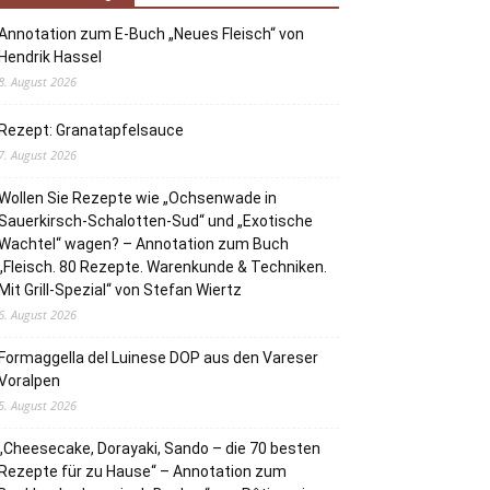
Annotation zum E-Buch „Neues Fleisch“ von
Hendrik Hassel
8. August 2026
Rezept: Granatapfelsauce
7. August 2026
Wollen Sie Rezepte wie „Ochsenwade in
Sauerkirsch-Schalotten-Sud“ und „Exotische
Wachtel“ wagen? – Annotation zum Buch
„Fleisch. 80 Rezepte. Warenkunde & Techniken.
Mit Grill-Spezial“ von Stefan Wiertz
6. August 2026
Formaggella del Luinese DOP aus den Vareser
Voralpen
5. August 2026
„Cheesecake, Dorayaki, Sando – die 70 besten
Rezepte für zu Hause“ – Annotation zum