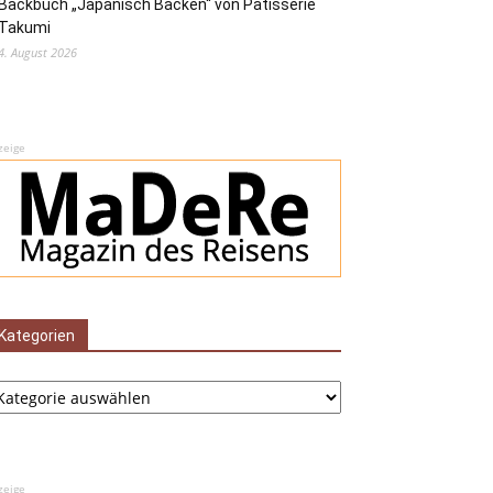
Backbuch „Japanisch Backen“ von Pâtisserie
Takumi
4. August 2026
zeige
Kategorien
tegorien
zeige