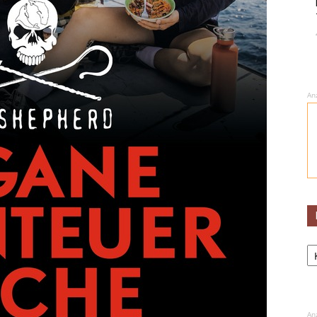
An
Ka
An