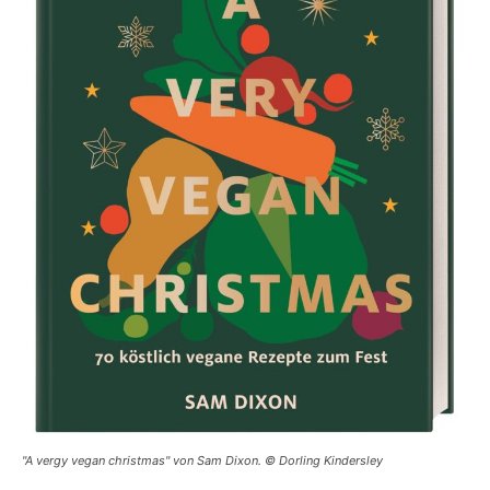
"A vergy vegan christmas" von Sam Dixon. © Dorling Kindersley