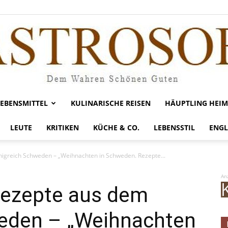
LEBENSMITTEL
KULINARISCHE REISEN
HÄUPTLING HEIM
Gastrosofie
LEUTE
KRITIKEN
KÜCHE & CO.
LEBENSSTIL
ENGL
önigreich Schweden – „Weihnachten in Schweden. Rezepte...
An
 Rezepte aus dem
eden – „Weihnachten