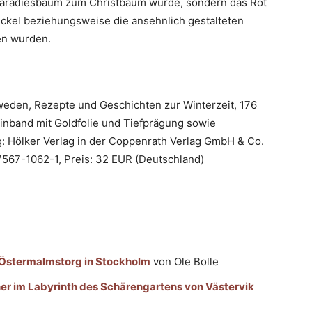
Paradiesbaum zum Christbaum wurde, sondern das Rot
eckel beziehungsweise die ansehnlich gestalteten
en wurden.
weden, Rezepte und Geschichten zur Winterzeit, 176
Einband mit Goldfolie und Tiefprägung sowie
g: Hölker Verlag in der Coppenrath Verlag GmbH & Co.
7567-1062-1, Preis: 32 EUR (Deutschland)
m Östermalmstorg in Stockholm
von Ole Bolle
her im Labyrinth des Schärengartens von Västervik