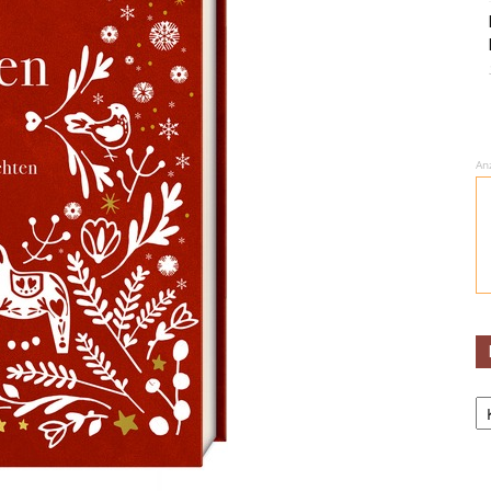
An
Ka