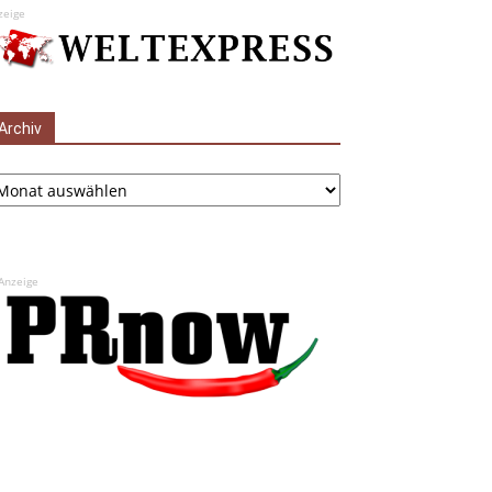
zeige
Archiv
chiv
Anzeige