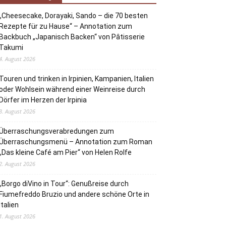
„Cheesecake, Dorayaki, Sando – die 70 besten
Rezepte für zu Hause“ – Annotation zum
Backbuch „Japanisch Backen“ von Pâtisserie
Takumi
4. August 2026
Touren und trinken in Irpinien, Kampanien, Italien
oder Wohlsein während einer Weinreise durch
Dörfer im Herzen der Irpinia
3. August 2026
Überraschungsverabredungen zum
Überraschungsmenü – Annotation zum Roman
„Das kleine Café am Pier“ von Helen Rolfe
2. August 2026
„Borgo diVino in Tour“: Genußreise durch
Fiumefreddo Bruzio und andere schöne Orte in
Italien
1. August 2026