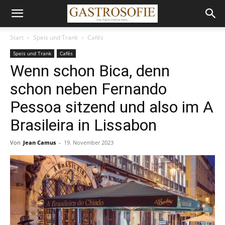
Start
Speis und Trank
Cafés
Speis und Trank
Cafés
Wenn schon Bica, denn
schon neben Fernando
Pessoa sitzend und also im A
Brasileira in Lissabon
Von
Jean Camus
-
19. November 2023