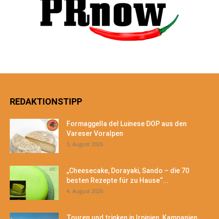
REDAKTIONSTIPP
Formaggella del Luinese DOP aus den
Vareser Voralpen
5. August 2026
„Cheesecake, Dorayaki, Sando – die 70
besten Rezepte für zu Hause“...
4. August 2026
Touren und trinken in Irpinien, Kampanien,