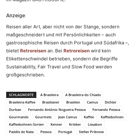
Anzeige:
Reisen aller Art, aber nicht von der Stange, sondern
maßgeschneidert und mit Persönlichkeiten – auch
gastrosophische Reisen durch Portugal und Südafrika –,
bietet
Retroreisen
an. Bei
Retroreisen
wird kein
Etikettenschwindel betrieben, sondern die Begriffe
Sustainability, Fair Travel und Slow Food werden
großgeschrieben.
SCHLAGWORTE
A Brasileira
A Brasileira do Chiado
Brasileira-Kaffee
Brasilianer
Brasilien
Camus
Dichter
Durban
Fernando António Nogueira Pessoa
Fernando Pessoa
Gourmands
Gourmets
Jean Camus
Kaffee
Kaffeebohnen
Kaffeebohnen-Sorten
Kenner
Kritiker
Lissabon
Pastéis de Nata
Pessoa
Portugal
Stefan Pribnow