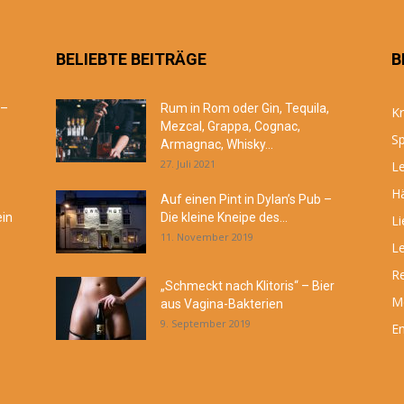
BELIEBTE BEITRÄGE
B
 –
Rum in Rom oder Gin, Tequila,
Kr
Mezcal, Grappa, Cognac,
Sp
Armagnac, Whisky...
27. Juli 2021
Le
Hä
Auf einen Pint in Dylan’s Pub –
ein
Die kleine Kneipe des...
Li
11. November 2019
Le
R
„Schmeckt nach Klitoris“ – Bier
M
aus Vagina-Bakterien
9. September 2019
En