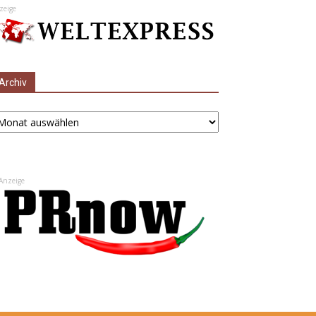
zeige
Archiv
chiv
Anzeige