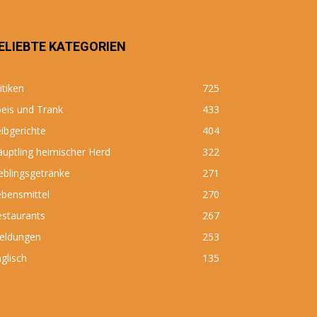
ELIEBTE KATEGORIEN
itiken
725
eis und Trank
433
ibgerichte
404
uptling heimischer Herd
322
eblingsgetränke
271
bensmittel
270
estaurants
267
eldungen
253
glisch
135