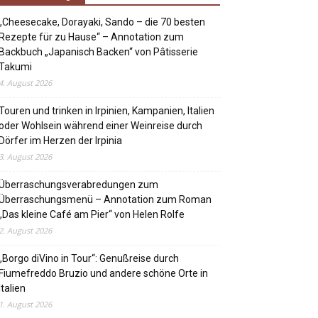
„Cheesecake, Dorayaki, Sando – die 70 besten
Rezepte für zu Hause“ – Annotation zum
Backbuch „Japanisch Backen“ von Pâtisserie
Takumi
4. August 2026
Touren und trinken in Irpinien, Kampanien, Italien
oder Wohlsein während einer Weinreise durch
Dörfer im Herzen der Irpinia
3. August 2026
Überraschungsverabredungen zum
Überraschungsmenü – Annotation zum Roman
„Das kleine Café am Pier“ von Helen Rolfe
2. August 2026
„Borgo diVino in Tour“: Genußreise durch
Fiumefreddo Bruzio und andere schöne Orte in
Italien
1. August 2026