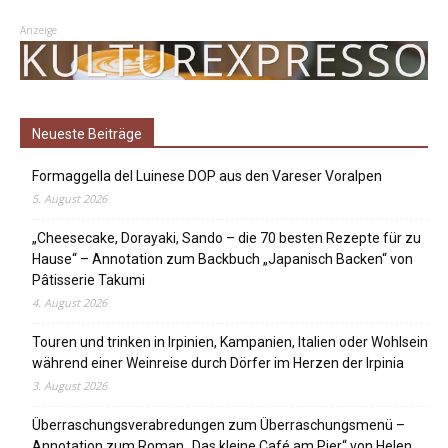
Anzeige
Neueste Beiträge
Formaggella del Luinese DOP aus den Vareser Voralpen
5. August 2026
„Cheesecake, Dorayaki, Sando – die 70 besten Rezepte für zu
Hause“ – Annotation zum Backbuch „Japanisch Backen“ von
Pâtisserie Takumi
4. August 2026
Touren und trinken in Irpinien, Kampanien, Italien oder Wohlsein
während einer Weinreise durch Dörfer im Herzen der Irpinia
3. August 2026
Überraschungsverabredungen zum Überraschungsmenü –
Annotation zum Roman „Das kleine Café am Pier“ von Helen