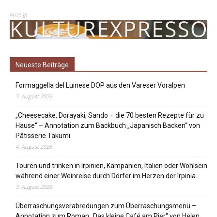
Anzeige
Neueste Beiträge
Formaggella del Luinese DOP aus den Vareser Voralpen
5. August 2026
„Cheesecake, Dorayaki, Sando – die 70 besten Rezepte für zu
Hause“ – Annotation zum Backbuch „Japanisch Backen“ von
Pâtisserie Takumi
4. August 2026
Touren und trinken in Irpinien, Kampanien, Italien oder Wohlsein
während einer Weinreise durch Dörfer im Herzen der Irpinia
3. August 2026
Überraschungsverabredungen zum Überraschungsmenü –
Annotation zum Roman „Das kleine Café am Pier“ von Helen