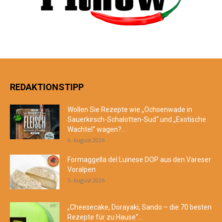
REDAKTIONSTIPP
Wollen Sie Rezepte wie „Ochsenwade in
Sauerkirsch-Schalotten-Sud“ und „Exotische
Wachtel“ wagen?...
6. August 2026
Formaggella del Luinese DOP aus den Vareser
Voralpen
5. August 2026
„Cheesecake, Dorayaki, Sando – die 70 besten
Rezepte für zu Hause“...