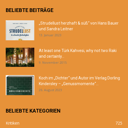
BELIEBTE BEITRÄGE
„Strudellust herzhaft & süß“ von Hans Bauer
und Sandra Leitner
13. Januar 2023
At least one Türk Kahvesi, why not two Raki
and certainly...
9. November 2015
Koch im „Dichter“ und Autor im Verlag Dorling
Kindersley – „Genussmomente“...
26. August 2023
BELIEBTE KATEGORIEN
Kritiken
725