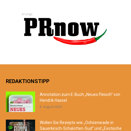
Anzeige
REDAKTIONSTIPP
Annotation zum E-Buch „Neues Fleisch“ von
Hendrik Hassel
8. August 2026
Wollen Sie Rezepte wie „Ochsenwade in
Sauerkirsch-Schalotten-Sud“ und „Exotische