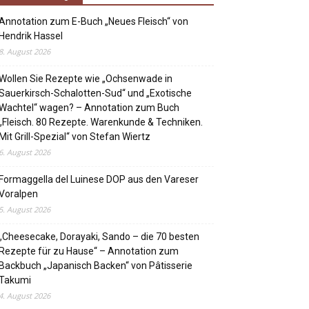
Annotation zum E-Buch „Neues Fleisch“ von
Hendrik Hassel
8. August 2026
Wollen Sie Rezepte wie „Ochsenwade in
Sauerkirsch-Schalotten-Sud“ und „Exotische
Wachtel“ wagen? – Annotation zum Buch
„Fleisch. 80 Rezepte. Warenkunde & Techniken.
Mit Grill-Spezial“ von Stefan Wiertz
6. August 2026
Formaggella del Luinese DOP aus den Vareser
Voralpen
5. August 2026
„Cheesecake, Dorayaki, Sando – die 70 besten
Rezepte für zu Hause“ – Annotation zum
Backbuch „Japanisch Backen“ von Pâtisserie
Takumi
4. August 2026