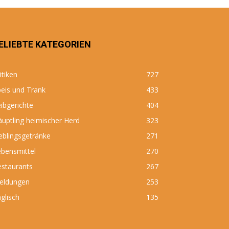
ELIEBTE KATEGORIEN
itiken
727
eis und Trank
433
ibgerichte
404
uptling heimischer Herd
323
eblingsgetränke
271
bensmittel
270
estaurants
267
eldungen
253
glisch
135