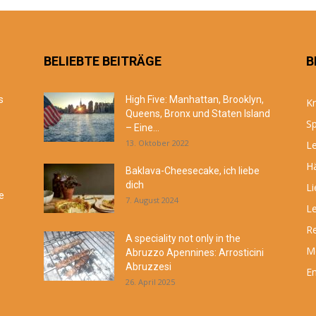
BELIEBTE BEITRÄGE
B
s
High Five: Manhattan, Brooklyn,
Kr
Queens, Bronx und Staten Island
Sp
– Eine...
13. Oktober 2022
Le
Hä
Baklava-Cheesecake, ich liebe
dich
Li
e
7. August 2024
Le
R
A speciality not only in the
M
Abruzzo Apennines: Arrosticini
Abruzzesi
En
26. April 2025