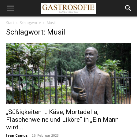
Start
Schlagworte
Musil
Schlagwort: Musil
„Süßigkeiten … Käse, Mortadella,
Flaschenweine und Liköre“ in „Ein Mann
wird...
Jean Camus
-
26. Februar 2023