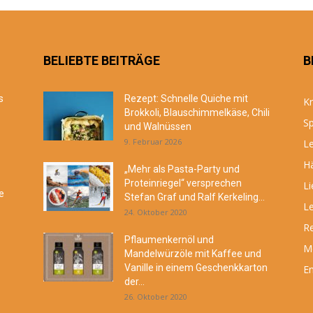
BELIEBTE BEITRÄGE
B
s
Rezept: Schnelle Quiche mit
Kr
Brokkoli, Blauschimmelkäse, Chili
Sp
und Walnüssen
9. Februar 2026
Le
Hä
„Mehr als Pasta-Party und
Proteinriegel“ versprechen
Li
e
Stefan Graf und Ralf Kerkeling...
Le
24. Oktober 2020
R
Pflaumenkernöl und
M
Mandelwürzöle mit Kaffee und
Vanille in einem Geschenkkarton
En
der...
26. Oktober 2020