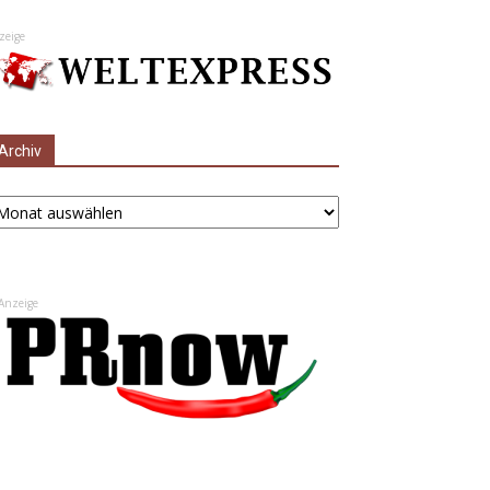
zeige
Archiv
chiv
Anzeige