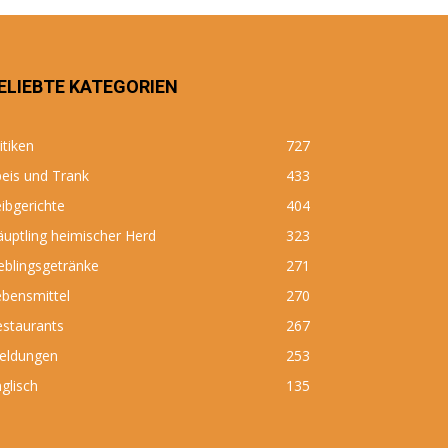
ELIEBTE KATEGORIEN
itiken
727
eis und Trank
433
ibgerichte
404
uptling heimischer Herd
323
eblingsgetränke
271
bensmittel
270
estaurants
267
eldungen
253
glisch
135