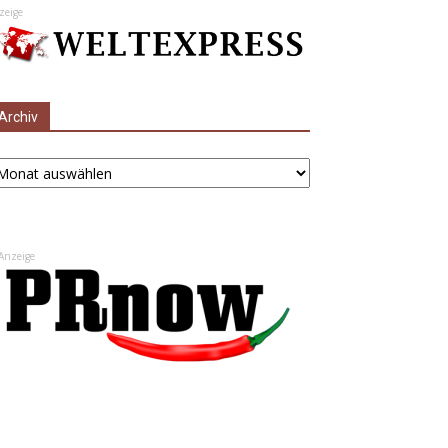
zeige
Archiv
chiv
Anzeige