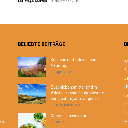
Christoph Merten
-
8. November 2015
BELIEBTE BEITRÄGE
B
Kurische und kulinarische
Kr
Nehrung
Sp
20. April 2020
Le
Hä
 –
Buschlebensmittel sind in
Adelaide schon lange Schnee
Li
von gestern, aber angeblich...
Le
27. Dezember 2021
R
Rezept: Linsensalat
M
ein
14. Mai 2026