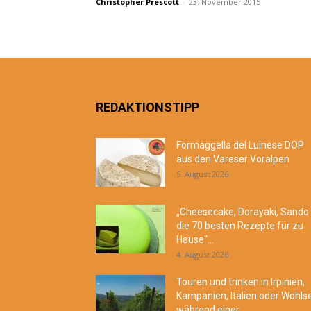
Christopher Prescott
-
23. November 2015
REDAKTIONSTIPP
Formaggella del Luinese DOP
aus den Vareser Voralpen
5. August 2026
„Cheesecake, Dorayaki, Sando
die 70 besten Rezepte für zu
Hause“...
4. August 2026
Touren und trinken in Irpinien,
Kampanien, Italien oder Wohls
während einer...