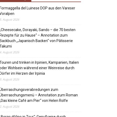
Formaggella del Luinese DOP aus den Vareser
Voralpen
5. August 2026
„Cheesecake, Dorayaki, Sando – die 70 besten
Rezepte für zu Hause“ – Annotation zum
Backbuch „Japanisch Backen“ von Pâtisserie
Takumi
4. August 2026
Touren und trinken in Irpinien, Kampanien, Italien
oder Wohlsein während einer Weinreise durch
Dörfer im Herzen der Irpinia
3. August 2026
Überraschungsverabredungen zum
Überraschungsmenü – Annotation zum Roman
„Das kleine Café am Pier“ von Helen Rolfe
2. August 2026
„Borgo diVino in Tour“: Genußreise durch