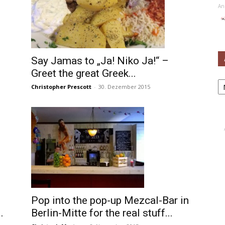
An
Say Jamas to „Ja! Niko Ja!“ –
Greet the great Greek...
Ar
Christopher Prescott
-
30. Dezember 2015
Pop into the pop-up Mezcal-Bar in
.
Berlin-Mitte for the real stuff...