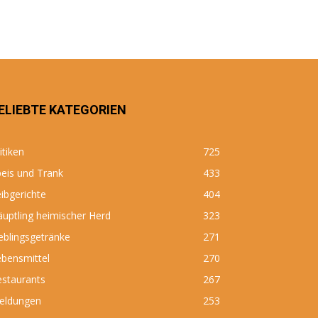
ELIEBTE KATEGORIEN
itiken
725
eis und Trank
433
ibgerichte
404
uptling heimischer Herd
323
eblingsgetränke
271
bensmittel
270
estaurants
267
eldungen
253