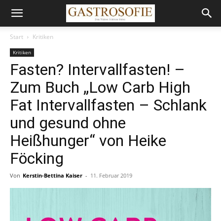
Start
Kritiken
Kritiken
Fasten? Intervallfasten! –
Zum Buch „Low Carb High
Fat Intervallfasten – Schlank
und gesund ohne
Heißhunger“ von Heike
Föcking
Von
Kerstin-Bettina Kaiser
-
11. Februar 2019