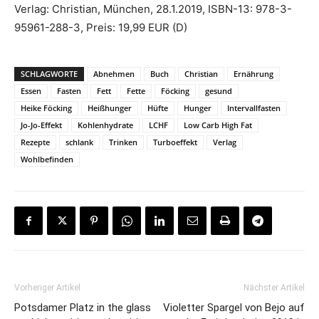
Verlag: Christian, München, 28.1.2019, ISBN-13: 978-3-
95961-288-3, Preis: 19,99 EUR (D)
SCHLAGWORTE
Abnehmen
Buch
Christian
Ernährung
Essen
Fasten
Fett
Fette
Föcking
gesund
Heike Föcking
Heißhunger
Hüfte
Hunger
Intervallfasten
Jo-Jo-Effekt
Kohlenhydrate
LCHF
Low Carb High Fat
Rezepte
schlank
Trinken
Turboeffekt
Verlag
Wohlbefinden
Vorheriger Artikel
Nächster Artikel
Potsdamer Platz in the glass
Violetter Spargel von Bejo auf