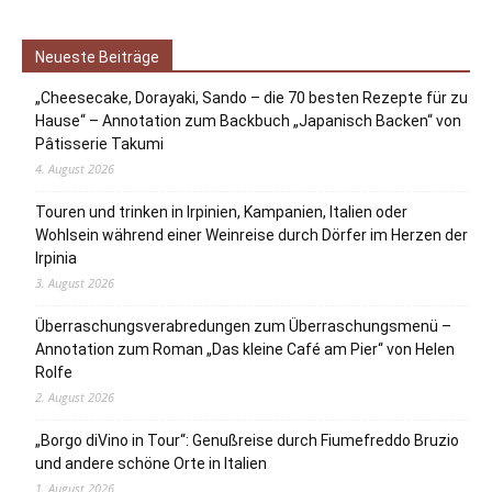
Neueste Beiträge
„Cheesecake, Dorayaki, Sando – die 70 besten Rezepte für zu
Hause“ – Annotation zum Backbuch „Japanisch Backen“ von
Pâtisserie Takumi
4. August 2026
Touren und trinken in Irpinien, Kampanien, Italien oder
Wohlsein während einer Weinreise durch Dörfer im Herzen der
Irpinia
3. August 2026
Überraschungsverabredungen zum Überraschungsmenü –
Annotation zum Roman „Das kleine Café am Pier“ von Helen
Rolfe
2. August 2026
„Borgo diVino in Tour“: Genußreise durch Fiumefreddo Bruzio
und andere schöne Orte in Italien
1. August 2026