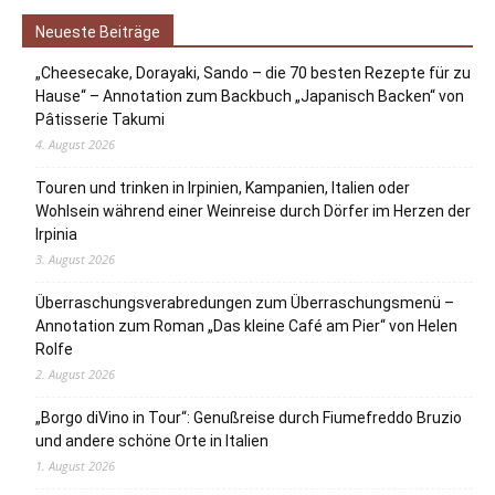
Neueste Beiträge
„Cheesecake, Dorayaki, Sando – die 70 besten Rezepte für zu
Hause“ – Annotation zum Backbuch „Japanisch Backen“ von
Pâtisserie Takumi
4. August 2026
Touren und trinken in Irpinien, Kampanien, Italien oder
Wohlsein während einer Weinreise durch Dörfer im Herzen der
Irpinia
3. August 2026
Überraschungsverabredungen zum Überraschungsmenü –
Annotation zum Roman „Das kleine Café am Pier“ von Helen
Rolfe
2. August 2026
„Borgo diVino in Tour“: Genußreise durch Fiumefreddo Bruzio
und andere schöne Orte in Italien
1. August 2026