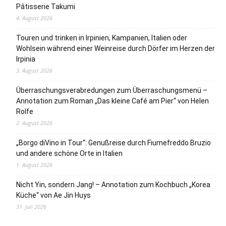
Pâtisserie Takumi
4. August 2026
Touren und trinken in Irpinien, Kampanien, Italien oder
Wohlsein während einer Weinreise durch Dörfer im Herzen der
Irpinia
3. August 2026
Überraschungsverabredungen zum Überraschungsmenü –
Annotation zum Roman „Das kleine Café am Pier“ von Helen
Rolfe
2. August 2026
„Borgo diVino in Tour“: Genußreise durch Fiumefreddo Bruzio
und andere schöne Orte in Italien
1. August 2026
Nicht Yin, sondern Jang! – Annotation zum Kochbuch „Korea
Küche“ von Ae Jin Huys
31. Juli 2026