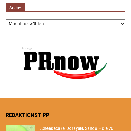
Archiv
Archiv
Anzeige
REDAKTIONSTIPP
„Cheesecake, Dorayaki, Sando – die 70