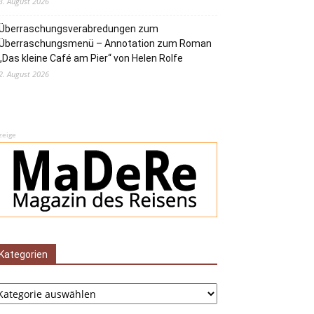
3. August 2026
Überraschungsverabredungen zum
Überraschungsmenü – Annotation zum Roman
„Das kleine Café am Pier“ von Helen Rolfe
2. August 2026
zeige
Kategorien
tegorien