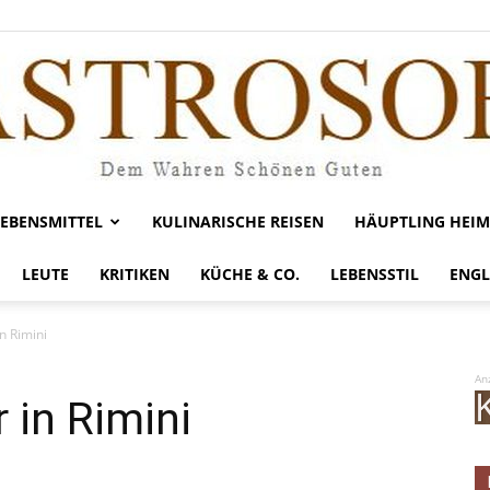
LEBENSMITTEL
KULINARISCHE REISEN
HÄUPTLING HEIM
Gastrosofie
LEUTE
KRITIKEN
KÜCHE & CO.
LEBENSSTIL
ENGL
n Rimini
An
 in Rimini