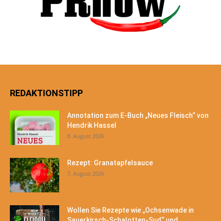
REDAKTIONSTIPP
Annotation zum E-Buch „Neues Fleisch“ von
Hendrik Hassel
8. August 2026
Rezept: Granatapfelsauce
7. August 2026
Wollen Sie Rezepte wie „Ochsenwade in
Sauerkirsch-Schalotten-Sud“ und