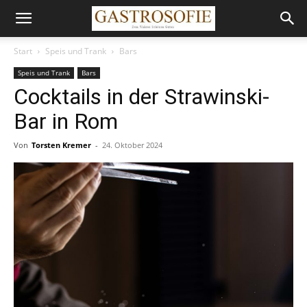
Start
Speis und Trank
Bars
Speis und Trank
Bars
Cocktails in der Strawinski-
Bar in Rom
Von
Torsten Kremer
-
24. Oktober 2024