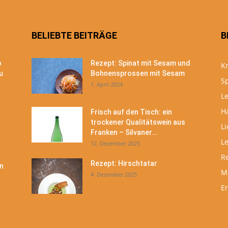
BELIEBTE BEITRÄGE
B
o
Rezept: Spinat mit Sesam und
Kr
u
Bohnensprossen mit Sesam
S
1. April 2024
Le
H
Frisch auf den Tisch: ein
trockener Qualitätswein aus
Li
Franken – Silvaner...
L
12. Dezember 2025
R
Rezept: Hirschtatar
n
M
4. Dezember 2025
En