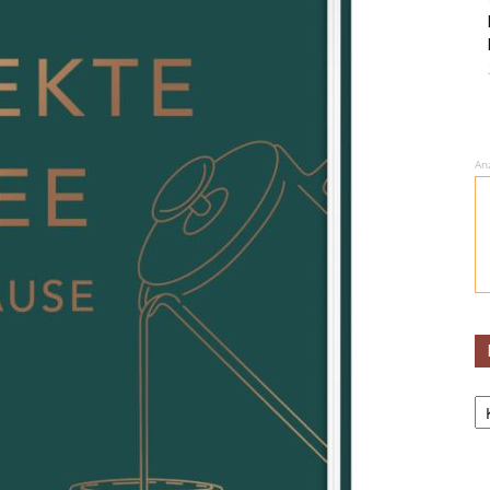
An
Ka