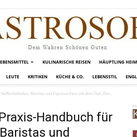
LEBENSMITTEL
KULINARISCHE REISEN
HÄUPTLING HEIM
Gastrosofie
LEUTE
KRITIKEN
KÜCHE & CO.
LEBENSSTIL
ENGL
Kaffeeliebhaber, Baristas und Espresso-Fans mit dem Titel „Der...
An
Praxis-Handbuch für
 Baristas und