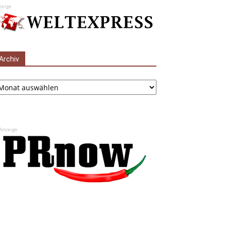
zeige
Archiv
chiv
Anzeige