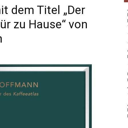
t dem Titel „Der
für zu Hause“ von
n