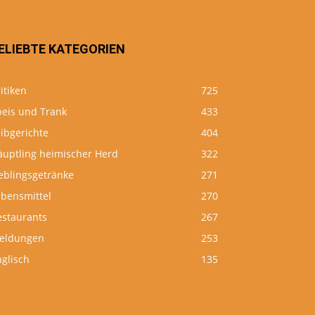
ELIEBTE KATEGORIEN
itiken
725
peis und Trank
433
ibgerichte
404
äuptling heimischer Herd
322
eblingsgetränke
271
ebensmittel
270
estaurants
267
eldungen
253
glisch
135