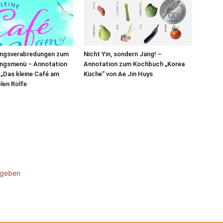
ngsverabredungen zum
Nicht Yin, sondern Jang! –
ngsmenü – Annotation
Annotation zum Kochbuch „Korea
„Das kleine Café am
Küche“ von Ae Jin Huys
elen Rolfe
ugeben