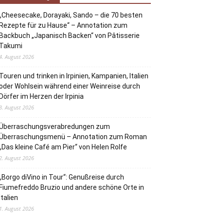
„Cheesecake, Dorayaki, Sando – die 70 besten
Rezepte für zu Hause“ – Annotation zum
Backbuch „Japanisch Backen“ von Pâtisserie
Takumi
4. August 2026
Touren und trinken in Irpinien, Kampanien, Italien
oder Wohlsein während einer Weinreise durch
Dörfer im Herzen der Irpinia
3. August 2026
Überraschungsverabredungen zum
Überraschungsmenü – Annotation zum Roman
„Das kleine Café am Pier“ von Helen Rolfe
2. August 2026
„Borgo diVino in Tour“: Genußreise durch
Fiumefreddo Bruzio und andere schöne Orte in
Italien
1. August 2026