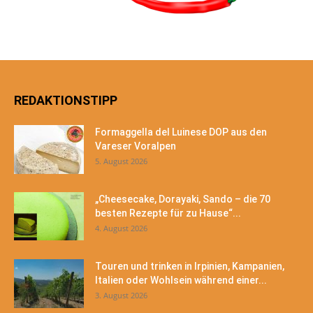
REDAKTIONSTIPP
Formaggella del Luinese DOP aus den
Vareser Voralpen
5. August 2026
„Cheesecake, Dorayaki, Sando – die 70
besten Rezepte für zu Hause“...
4. August 2026
Touren und trinken in Irpinien, Kampanien,
Italien oder Wohlsein während einer...
3. August 2026