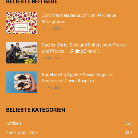
BELIEBTE BEITRÄGE
„Das Marmeladenbuch“ von Véronique
Witzigmann
11. Juli 2025
Sacher-Torte, Sekt und Selters oder Pferde
und Pfunde – „Riding Dinner“...
9. April 2022
Bagel im Big Apple – Kaviar-Bagel im
Restaurant Caviar Kaspia at...
11. Mai 2024
BELIEBTE KATEGORIEN
Kritiken
727
Speis und Trank
433