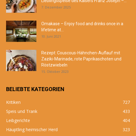
Lieblingsspeise des Kaisers Franz Joseph –...
7. Dezember 2025
Omakase – Enjoy food and drinks once in a
lifetime at...
10. Juni 2021
Rezept: Couscous-Hähnchen-Auflauf mit
Zaziki-Marinade, rote Paprikaschoten und
Röstzwiebeln
15. Oktober 2023
BELIEBTE KATEGORIEN
Kritiken
727
Speis und Trank
433
Leibgerichte
404
Häuptling heimischer Herd
323