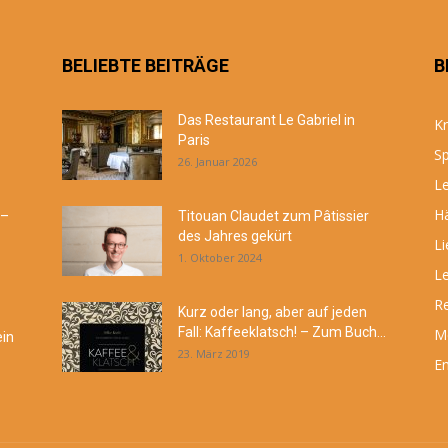
BELIEBTE BEITRÄGE
B
Das Restaurant Le Gabriel in
Kr
Paris
Sp
26. Januar 2026
Le
Hä
 –
Titouan Claudet zum Pâtissier
des Jahres gekürt
Li
1. Oktober 2024
Le
R
Kurz oder lang, aber auf jeden
Fall: Kaffeeklatsch! – Zum Buch...
M
ein
23. März 2019
En