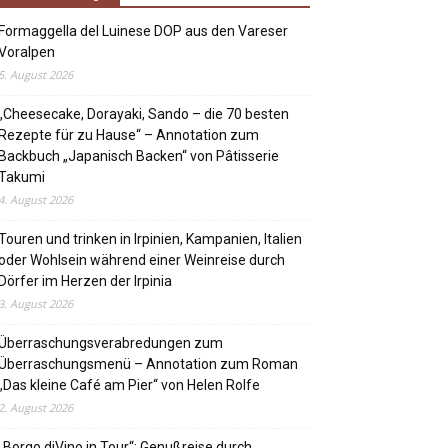
Formaggella del Luinese DOP aus den Vareser
Voralpen
5. August 2026
„Cheesecake, Dorayaki, Sando – die 70 besten
Rezepte für zu Hause“ – Annotation zum
Backbuch „Japanisch Backen“ von Pâtisserie
Takumi
4. August 2026
Touren und trinken in Irpinien, Kampanien, Italien
oder Wohlsein während einer Weinreise durch
Dörfer im Herzen der Irpinia
3. August 2026
Überraschungsverabredungen zum
Überraschungsmenü – Annotation zum Roman
„Das kleine Café am Pier“ von Helen Rolfe
2. August 2026
„Borgo diVino in Tour“: Genußreise durch