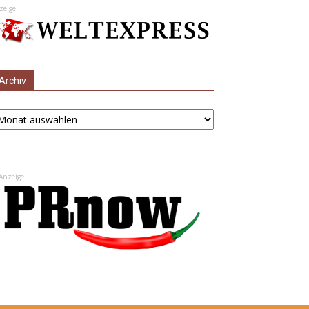
zeige
Archiv
chiv
Anzeige