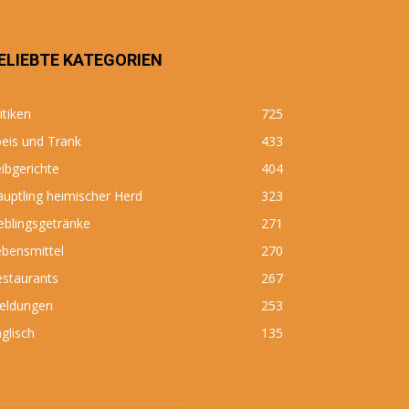
ELIEBTE KATEGORIEN
itiken
725
eis und Trank
433
ibgerichte
404
uptling heimischer Herd
323
eblingsgetränke
271
bensmittel
270
estaurants
267
eldungen
253
glisch
135