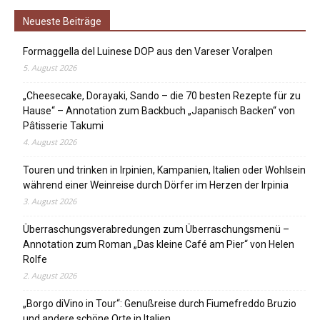
Neueste Beiträge
Formaggella del Luinese DOP aus den Vareser Voralpen
5. August 2026
„Cheesecake, Dorayaki, Sando – die 70 besten Rezepte für zu
Hause“ – Annotation zum Backbuch „Japanisch Backen“ von
Pâtisserie Takumi
4. August 2026
Touren und trinken in Irpinien, Kampanien, Italien oder Wohlsein
während einer Weinreise durch Dörfer im Herzen der Irpinia
3. August 2026
Überraschungsverabredungen zum Überraschungsmenü –
Annotation zum Roman „Das kleine Café am Pier“ von Helen
Rolfe
2. August 2026
„Borgo diVino in Tour“: Genußreise durch Fiumefreddo Bruzio
und andere schöne Orte in Italien