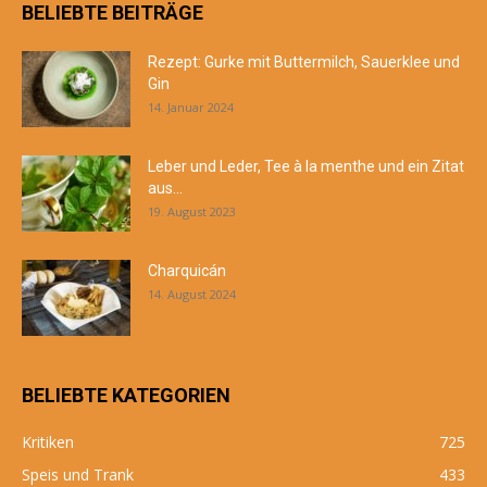
BELIEBTE BEITRÄGE
Rezept: Gurke mit Buttermilch, Sauerklee und
Gin
14. Januar 2024
Leber und Leder, Tee à la menthe und ein Zitat
aus...
19. August 2023
Charquicán
14. August 2024
BELIEBTE KATEGORIEN
Kritiken
725
Speis und Trank
433