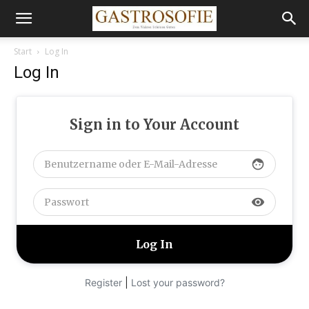
Start
Log In
Log In
Sign in to Your Account
face
visibility
|
Register
Lost your password?