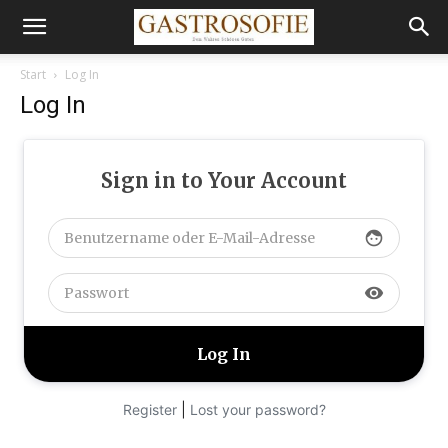
Start
Log In
Log In
Sign in to Your Account
face
visibility
|
Register
Lost your password?